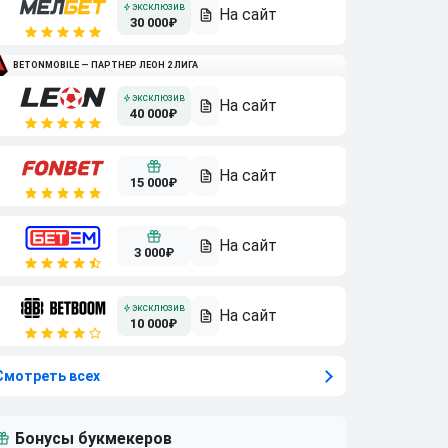
30 000₽
BETONMOBILE — ПАРТНЕР ЛЕОН 2 ЛИГА
40 000₽
15 000₽
3 000₽
10 000₽
Смотреть всех
Бонусы букмекеров