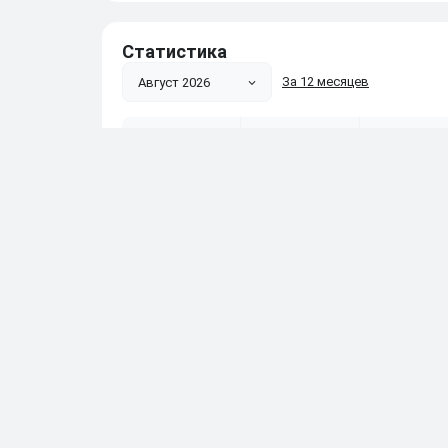
Статистика
За 12 месяцев
Август 2026
Победы, %
Поражения, %
Возвраты, 
0
0
0
Прибыльность прогнозов (ROI) за 12 мес
0%
0%
0%
0%
0%