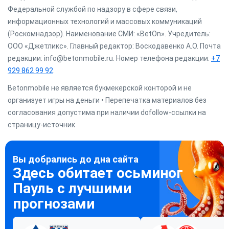
Федеральной службой по надзору в сфере связи,
информационных технологий и массовых коммуникаций
(Роскомнадзор). Наименование СМИ: «BetOn». Учредитель:
ООО «Джетликс». Главный редактор: Воскодавенко А.О. Почта
редакции: info@betonmobile.ru. Номер телефона редакции:
+7
929 862 99 92
.
Betonmobile не является букмекерской конторой и не
организует игры на деньги • Перепечатка материалов без
согласования допустима при наличии dofollow-ссылки на
страницу-источник