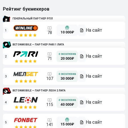
Рейтинг букмекеров
ГЕНЕРАЛЬНЫЙ ПАРТНЕР РПЛ
1
10 000₽
78
BETONMOBILE — ПАРТНЕР PARI 1 ЛИГА
2
71
20 000₽
3
107
30 000₽
BETONMOBILE — ПАРТНЕР ЛЕОН 2 ЛИГА
4
115
40 000₽
5
15 000₽
141