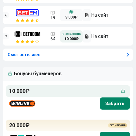
6
3 000₽
19
7
64
10 000₽
Смотреть всех
Бонусы букмекеров
10 000₽
20 000₽