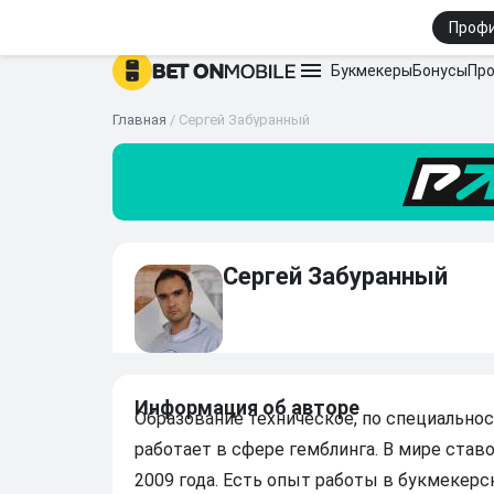
Крылья Советов — Балтика
Локомоти
Проф
Букмекеры
Бонусы
Про
Главная
/
Сергей Забуранный
Сергей Забуранный
Информация об авторе
Образование техническое, по специальнос
работает в сфере гемблинга. В мире ставо
2009 года. Есть опыт работы в букмекерс