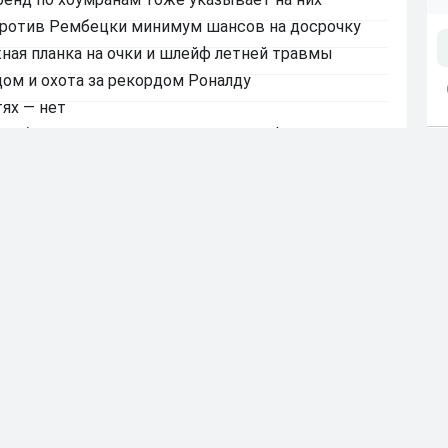
Против Рембецки минимум шансов на досрочку
ная планка на очки и шлейф летней травмы
дом и охота за рекордом Роналду
тях — нет
ов больше всех: на гол «Юниону» кэф 2.22
циент 1.80, что сделает это снова
бковых матчей подряд без поражений — против
из 46 игр без победителя. С «Челябинском» — 3.05
е публикаций