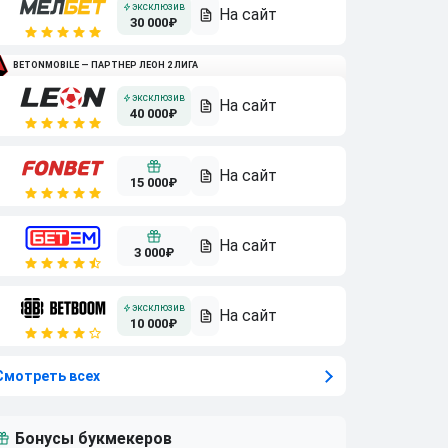
30 000₽
BETONMOBILE — ПАРТНЕР ЛЕОН 2 ЛИГА
40 000₽
15 000₽
3 000₽
10 000₽
Смотреть всех
Бонусы букмекеров