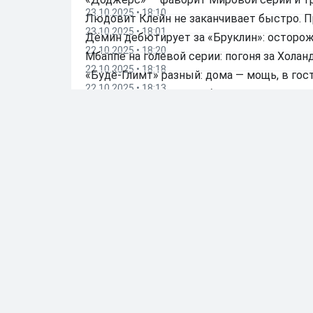
23.10.2025 • 18:10
Людовит Клейн не заканчивает быстро. 
23.10.2025 • 18:01
Дёмин дебютирует за «Бруклин»: осторож
22.10.2025 • 18:20
Мбаппе на голевой серии: погоня за Холан
22.10.2025 • 18:18
«Будё-Глимт» разный: дома — мощь, в гос
22.10.2025 • 18:13
Лаутаро в 2025 году забил в Лиге чемпион
21.10.2025 • 17:42
Холанд забивает 11 матчей подряд. Коэффи
21.10.2025 • 17:36
«Байер» провел девять домашних евроку
«ПСЖ» продолжение серии за 2.30
21.10.2025 • 17:32
«Арсенал» — король ничейных исходов: 25 
на Х
17.10.2025 • 17:45
Больш