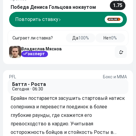
Встречая дебютанта тяжелыми комбинациями в
1.75
Победа Дениса Гольцова нокаутом
стойке, Гольцо
Повторить ставку
Сыграет ли ставка?
Да
100%
Нет
0%
Владислав Мяснов
эксперт
PFL
Бокс и ММА
Баттл - Роста
Сегодня
•
06:30
Брайан постарается засушить стартовый натиск
соперника и перевести поединок в более
глубокие раунды, где скажется его
превосходство в кардио. Учитывая
осторожность бойцов и стойкость Росты в