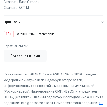
Скачать Лига Ставок
Скачать БЕТ-М
Прогнозы
18+
© 2013 - 2026 Betonmobile
Обратная связь:
Связаться с нами
Свидетельство ЭЛ № ФС 77-76630 ОТ 26.08.2019 г. выдано
Федеральной службой по надзору в сфере связи,
информационных технологий и массовых коммуникаций
(Роскомнадзор). Наименование СМИ: «BetOn». Учредитель:
ООО «Джетликс». Главный редактор: Воскодавенко А.О. Почта
редакции: info@betonmobile.ru. Номер телефона редакции:
+7