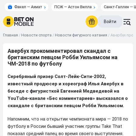
Факел — Ахмат
ПСЖ — Астон Вилла
Санкт-Галлен — 
Войти
Главная
/
Новости спорта
/
Новости фигурного катания
/
Авербух прок
Авербух прокомментировал скандал с
британским певцом Робби Уильямсом на
ЧМ-2018 по футболу
Серебряный призер Солт-Лейк-Сити-2002,
известный продюсер и хореограф Илья Авербух в
беседе с фигуристкой Евгенией Медведевой на
YouTube-канале «Бес комментариев» высказался о
скандале с британским певцом Робби Уильямсом.
Напомним, что на открытии чемпионата мира — 2018 по
футболу в России бывший участник группы Take That
показал средний палец во время своего выступления.