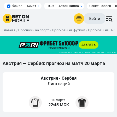
Факел — Ахмат
ПСЖ — Астон Вилла
Санкт-Галлен — 
Войти
Главная
/
Прогнозы на спорт
/
Прогнозы на футбол
/
Прогнозы на Лигу
Австрия — Сербия: прогноз на матч 20 марта
Австрия - Сербия
Лига наций
20 марта
22:45 МСК