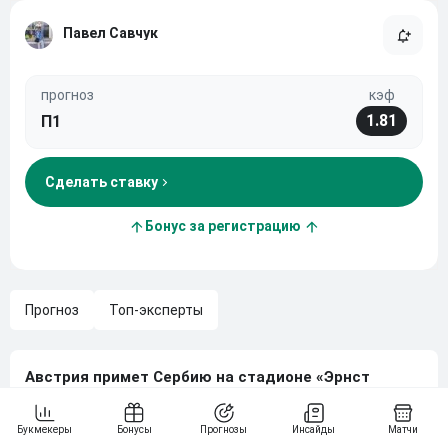
Павел Савчук
прогноз
кэф
1.81
П1
Сделать ставку
Бонус за регистрацию
Прогноз
Топ-эксперты
Австрия примет Сербию на стадионе «Эрнст
Хаппель» в рамках плей-офф Лиги наций. Матч
начнется 20 марта в 22:45 по МСК.