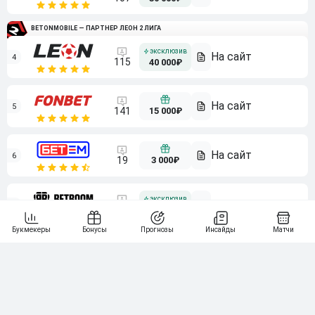
BETONMOBILE — ПАРТНЕР ЛЕОН 2 ЛИГА
4
115
40 000₽
5
15 000₽
141
6
3 000₽
19
7
64
10 000₽
Смотреть всех