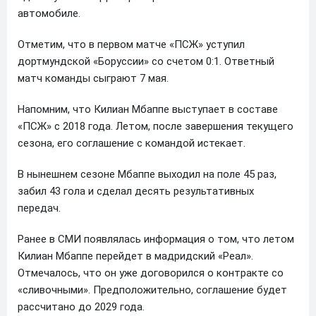
автомобиле.
Отметим, что в первом матче «ПСЖ» уступил
дортмундской «Боруссии» со счетом 0:1. Ответный
матч команды сыграют 7 мая.
Напомним, что Килиан Мбаппе выступает в составе
«ПСЖ» с 2018 года. Летом, после завершения текущего
сезона, его соглашение с командой истекает.
В нынешнем сезоне Мбаппе выходил на поле 45 раз,
забил 43 гола и сделал десять результативных
передач.
Ранее в СМИ появлялась информация о том, что летом
Килиан Мбаппе перейдет в мадридский «Реал».
Отмечалось, что он уже договорился о контракте со
«сливочными». Предположительно, соглашение будет
рассчитано до 2029 года.