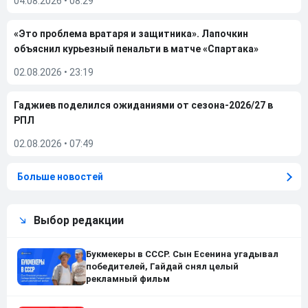
04.08.2026
•
08:29
«Это проблема вратаря и защитника». Лапочкин
объяснил курьезный пенальти в матче «Спартака»
02.08.2026
•
23:19
Гаджиев поделился ожиданиями от сезона-2026/27 в
РПЛ
02.08.2026
•
07:49
Больше новостей
Выбор редакции
Букмекеры в СССР. Сын Есенина угадывал
победителей, Гайдай снял целый
рекламный фильм