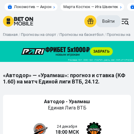
Локомотив — Акрон
Марта Костюк — Ига Швентек
Войти
Главная
/
Прогнозы на спорт
/
Прогнозы на баскетбол
/
Прогнозы на Е
«Автодор» — «Уралмаш»: прогноз и ставка (КФ
1.60) на матч Единой лиги ВТБ, 24.12.
Автодор - Уралмаш
Единая Лига ВТБ
24 декабря
18:00 МСК