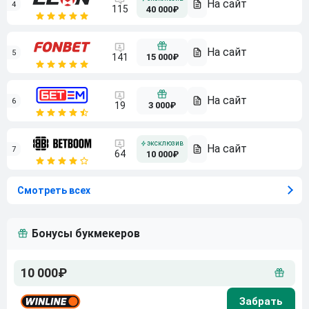
4
115
40 000₽
5
15 000₽
141
6
3 000₽
19
7
64
10 000₽
Смотреть всех
Бонусы букмекеров
10 000₽