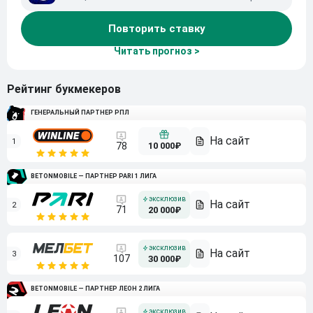
Повторить ставку
Читать прогноз >
Рейтинг букмекеров
ГЕНЕРАЛЬНЫЙ ПАРТНЕР РПЛ
1
10 000₽
78
BETONMOBILE — ПАРТНЕР PARI 1 ЛИГА
2
71
20 000₽
3
107
30 000₽
BETONMOBILE — ПАРТНЕР ЛЕОН 2 ЛИГА