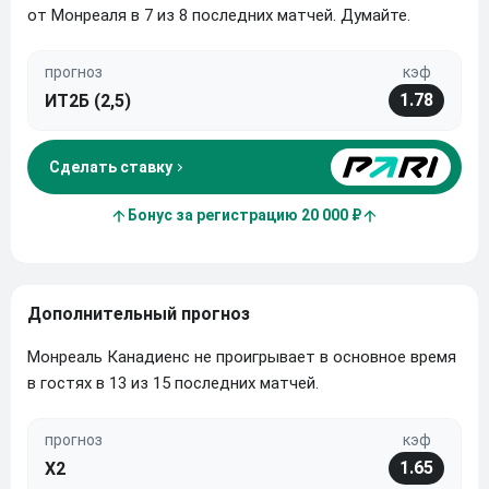
от Монреаля в 7 из 8 последних матчей. Думайте.
прогноз
кэф
1.78
ИТ2Б (2,5)
Сделать ставку
Бонус за регистрацию 20 000 ₽
Дополнительный прогноз
Монреаль Канадиенс не проигрывает в основное время
в гостях в 13 из 15 последних матчей.
прогноз
кэф
1.65
Х2