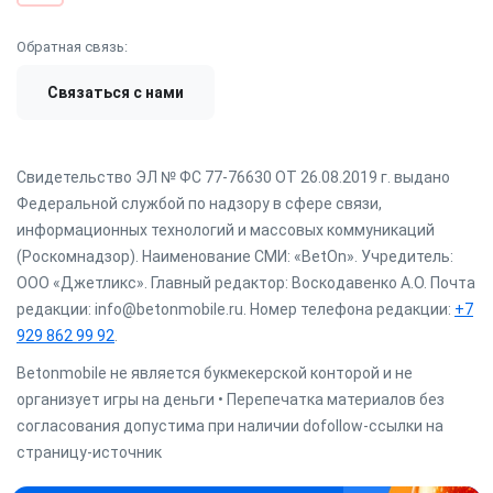
Обратная связь:
Связаться с нами
Свидетельство ЭЛ № ФС 77-76630 ОТ 26.08.2019 г. выдано
Федеральной службой по надзору в сфере связи,
информационных технологий и массовых коммуникаций
(Роскомнадзор). Наименование СМИ: «BetOn». Учредитель:
ООО «Джетликс». Главный редактор: Воскодавенко А.О. Почта
редакции: info@betonmobile.ru. Номер телефона редакции:
+7
929 862 99 92
.
Betonmobile не является букмекерской конторой и не
организует игры на деньги • Перепечатка материалов без
согласования допустима при наличии dofollow-ссылки на
страницу-источник