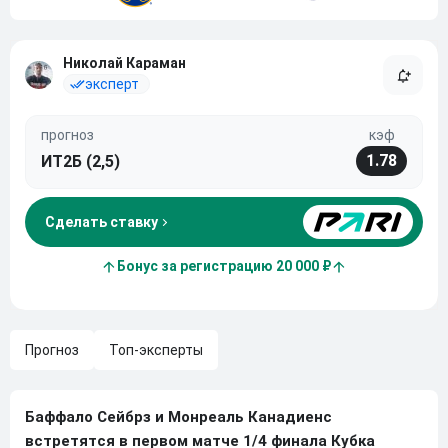
Николай Караман
эксперт
прогноз
кэф
1.78
ИТ2Б (2,5)
Сделать ставку
Бонус за регистрацию 20 000 ₽
Прогноз
Топ-эксперты
Баффало Сейбрз и Монреаль Канадиенс
встретятся в первом матче 1/4 финала Кубка