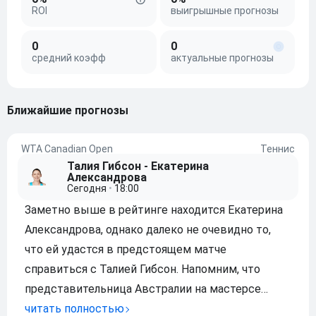
ROI
выигрышные прогнозы
0
0
средний коэфф
актуальные прогнозы
ближайшие прогнозы
WTA Canadian Open
Теннис
Талия Гибсон - Екатерина
Александрова
Сегодня
•
18:00
Заметно выше в рейтинге находится Екатерина
Александрова, однако далеко не очевидно то,
что ей удастся в предстоящем матче
справиться с Талией Гибсон. Напомним, что
представительница Австралии на мастерсе
уверенно преодолела две первые стадии,
читать полностью