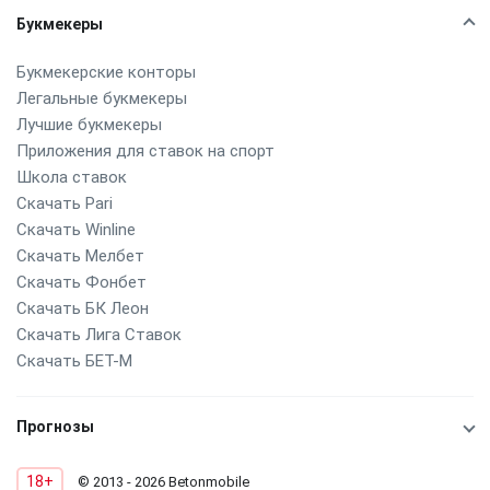
Букмекеры
Букмекерские конторы
Легальные букмекеры
Лучшие букмекеры
Приложения для ставок на спорт
Школа ставок
Скачать Pari
Скачать Winline
Скачать Мелбет
Скачать Фонбет
Скачать БК Леон
Скачать Лига Ставок
Скачать БЕТ-М
Прогнозы
18+
© 2013 - 2026 Betonmobile