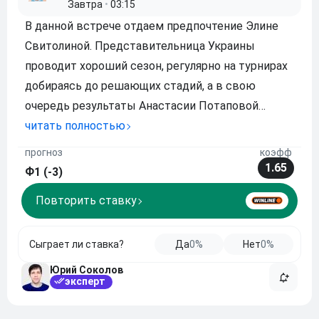
Завтра
•
03:15
В данной встрече отдаем предпочтение Элине
Свитолиной. Представительница Украины
проводит хороший сезон, регулярно на турнирах
добираясь до решающих стадий, а в свою
очередь результаты Анастасии Потаповой
оставляют желать лучшего. Так из шести
читать полностью
предыдущих встреч теннисистка выиграла
прогноз
коэфф
всего две, и ей будет тяжело навязать борьбу
1.65
Ф1 (-3)
своей более именитой п
Повторить ставку
Сыграет ли ставка?
Да
0%
Нет
0%
Юрий Соколов
эксперт