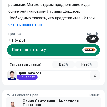
равными. Мы же отдаем предпочтение куда
более рейтинговому Лусиано Дардери.
Необходимо сказать, что представитель Италии
в этом году порой показывает неплохую игру, а в
читать полностью
свою очередь Цзюньчэн Шан второй сезон
прогноз
коэфф
кряду на кортах появляется крайне редко, и
1.60
Ф1 (+2.5)
особых успехо
Повторить ставку
Сыграет ли ставка?
Да
0%
Нет
0%
Юрий Соколов
эксперт
WTA Canadian Open
Теннис
Элина Свитолина - Анастасия
Потапова