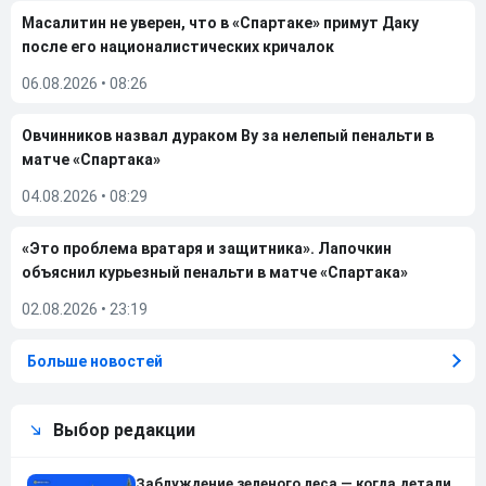
Масалитин не уверен, что в «Спартаке» примут Даку
после его националистических кричалок
06.08.2026
•
08:26
Овчинников назвал дураком Ву за нелепый пенальти в
матче «Спартака»
04.08.2026
•
08:29
«Это проблема вратаря и защитника». Лапочкин
объяснил курьезный пенальти в матче «Спартака»
02.08.2026
•
23:19
Больше новостей
Выбор редакции
Заблуждение зеленого леса — когда детали