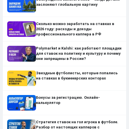
заслоняют глобальную картину
Сколько можно заработать на ставках в
2026 году: расходы и доходы
профессионального каппера в РФ
Polymarket и Kalshi: как работают площадки
для ставок на политику и культуру и почему
они запрещены в России?
Звездные футболисты, которые попались
на ставках в букмекерских конторах
Бонусы за регистрацию. Онлайн-
калькулятор
Стратегия ставок на гол игрока в футболе.
Разбор от настоящих капперов с