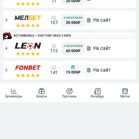
71
20 000₽
3
107
30 000₽
BETONMOBILE — ПАРТНЕР ЛЕОН 2 ЛИГА
4
115
40 000₽
5
15 000₽
141
6
3 000₽
19
7
64
10 000₽
Смотреть всех