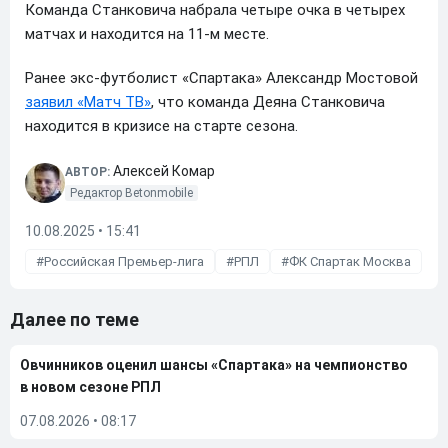
Команда Станковича набрала четыре очка в четырех
матчах и находится на 11-м месте.
Ранее экс-футболист «Спартака» Александр Мостовой
заявил «Матч ТВ»
, что команда Деяна Станковича
находится в кризисе на старте сезона.
Алексей Комар
АВТОР:
Редактор Betonmobile
10.08.2025 • 15:41
Российская Премьер-лига
РПЛ
ФК Спартак Москва
Далее по теме
Овчинников оценил шансы «Спартака» на чемпионство
в новом сезоне РПЛ
07.08.2026
•
08:17