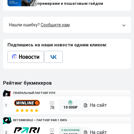
примерами и пошаговым гайдом
Нашли ошибку?
Сообщите нам
Подпишись на наши новости одним кликом:
Рейтинг букмекеров
ГЕНЕРАЛЬНЫЙ ПАРТНЕР РПЛ
1
10 000₽
78
BETONMOBILE — ПАРТНЕР PARI 1 ЛИГА
2