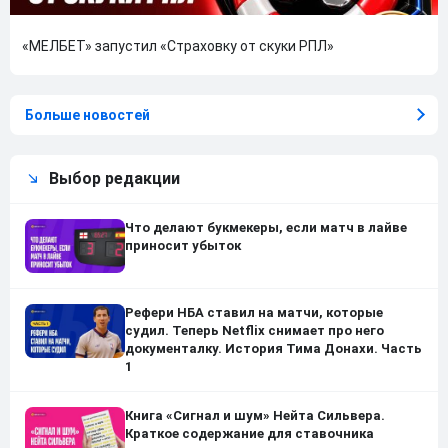
«МЕЛБЕТ» запустил «Страховку от скуки РПЛ»
Больше новостей
Выбор редакции
Что делают букмекеры, если матч в лайве
приносит убыток
Рефери НБА ставил на матчи, которые
судил. Теперь Netflix снимает про него
документалку. История Тима Донахи. Часть
1
Книга «Сигнал и шум» Нейта Сильвера.
Краткое содержание для ставочника