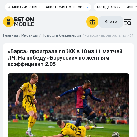
Элина Свитолина — Анастасия Потапова
Молдавский — Каппе
Войти
Главная
/
Инсайды
/
Новости букмекеров
/
«Барса» проиграла по ЖК в
«Барса» проиграла по ЖК в 10 из 11 матчей
ЛЧ. На победу «Боруссии» по желтым
коэффициент 2.05