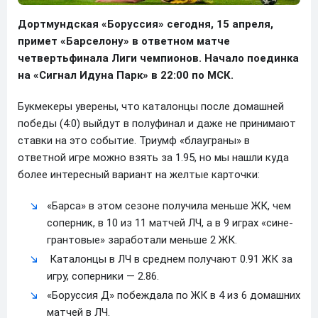
Дортмундская «Боруссия» сегодня, 15 апреля,
примет «Барселону» в ответном матче
четвертьфинала Лиги чемпионов. Начало поединка
на «Сигнал Идуна Парк» в 22:00 по МСК.
Букмекеры уверены, что каталонцы после домашней
победы (4:0) выйдут в полуфинал и даже не принимают
ставки на это событие. Триумф «блауграны» в
ответной игре можно взять за 1.95, но мы нашли куда
более интересный вариант на желтые карточки:
«Барса» в этом сезоне получила меньше ЖК, чем
соперник, в 10 из 11 матчей ЛЧ, а в 9 играх «сине-
грантовые» заработали меньше 2 ЖК.
Каталонцы в ЛЧ в среднем получают 0.91 ЖК за
игру, соперники — 2.86.
«Боруссия Д» побеждала по ЖК в 4 из 6 домашних
матчей в ЛЧ.