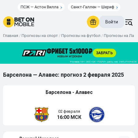
ПСЖ — Астон Вилла
Санкт-Галлен — Шериф
Войти
Главная
/
Прогнозы на спорт
/
Прогнозы на футбол
/
Прогнозы на Ла Л
Барселона — Алавес: прогноз 2 февраля 2025
Барселона - Алавес
02 февраля
16:00 МСК