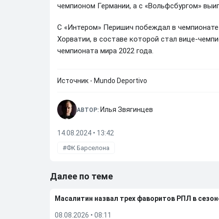
чемпионом Германии, а с «Вольфсбургом» выи
С «Интером» Перишич побеждал в чемпионате 
Хорватии, в составе которой стал вице-чемп
чемпионата мира 2022 года.
Источник - Mundo Deportivo
Илья Звягинцев
АВТОР:
14.08.2024 • 13:42
ФК Барселона
Далее по теме
Масалитин назвал трех фаворитов РПЛ в сезон
08.08.2026
•
08:11