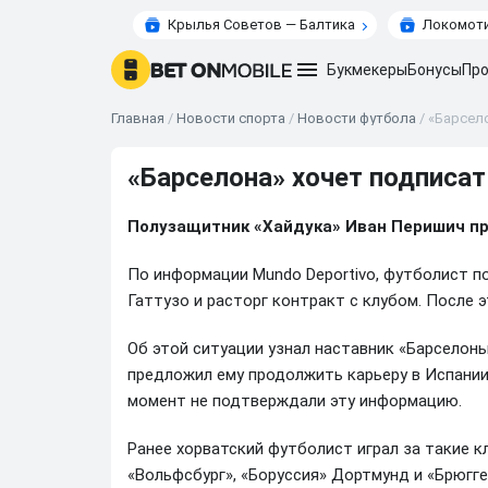
Крылья Советов — Балтика
Локомоти
Букмекеры
Бонусы
Про
Главная
/
Новости спорта
/
Новости футбола
/
«Барсело
«Барселона» хочет подписат
Полузащитник «Хайдука» Иван Перишич п
По информации Mundo Deportivo, футболист п
Гаттузо и расторг контракт с клубом. После 
Об этой ситуации узнал наставник «Барселоны
предложил ему продолжить карьеру в Испании
момент не подтверждали эту информацию.
Ранее хорватский футболист играл за такие кл
«Вольфсбург», «Боруссия» Дортмунд и «Брюгге