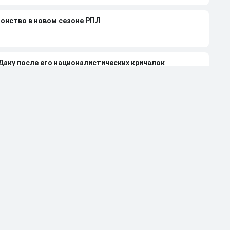
ионство в новом сезоне РПЛ
 Даку после его националистических кричалок
льти в матче «Спартака»