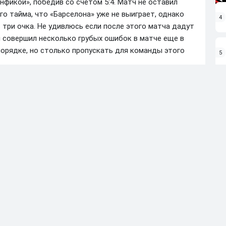
нфикой», победив со счетом 5:4. Матч не оставил
го тайма, что «Барселона» уже не выиграет, однако
4
 три очка. Не удивлюсь если после этого матча дадут
 совершил несколько грубых ошибок в матче еще в
порядке, но столько пропускать для команды этого
5
6
7
отличии от декабря, сыграв вничью с «Севильей»
о до выхода из зоны вылета говорить пока рано:
фе» и «Алавеса». Потенциал команды выше того
риродные катаклизмы сильно сказались на психологии.
ь Уго Дуро, отличавшийся забитыми мячами