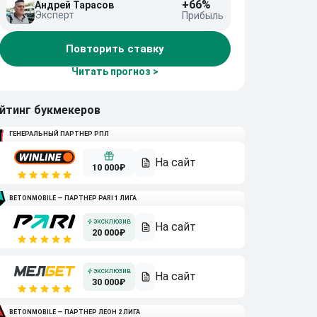
+66%
Андрей Тарасов
Эксперт
Прибыль
Повторить ставку
Читать прогноз >
йтинг букмекеров
ГЕНЕРАЛЬНЫЙ ПАРТНЕР РПЛ
10 000₽
BETONMOBILE — ПАРТНЕР PARI 1 ЛИГА
20 000₽
30 000₽
BETONMOBILE — ПАРТНЕР ЛЕОН 2 ЛИГА