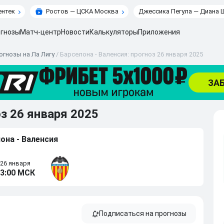
ентек
Ростов — ЦСКА Москва
Джессика Пегула — Диана 
гнозы
Матч-центр
Новости
Калькуляторы
Приложения
огнозы на Ла Лигу
/
Барселона - Валенсия: прогноз 26 января 2025
з 26 января 2025
она - Валенсия
26 января
3:00 МСК
Подписаться на прогнозы