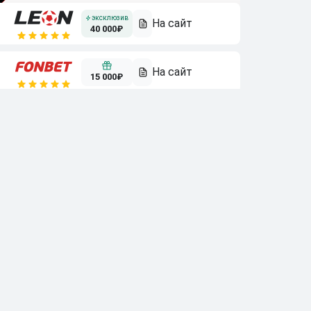
40 000₽
15 000₽
3 000₽
10 000₽
Смотреть всех
Бонусы букмекеров
10 000₽