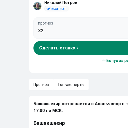
Николай Петров
эксперт
прогноз
Х2
Сделать ставку
Бонус за р
Прогноз
Топ-эксперты
Башакшехир встречается с Аланьяспор в т
17:00 по МСК.
Башакшехир