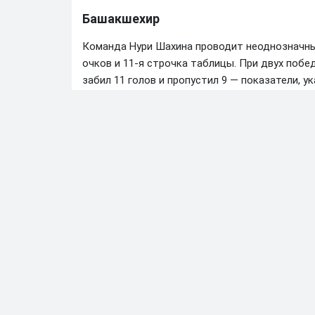
Башакшехир
Команда Нури Шахина проводит неоднозначный
очков и 11-я строчка таблицы. При двух побе
забил 11 голов и пропустил 9 — показатели, 
результативную игру. Команда старается дей
контролировать мяч и выстраивать позиционн
демонстрировали переменчивые результаты. 
счетом 0:4. Но перед этим, были менее успешн
Галатасарая 1:2. Особенно заметна нехватка
доминирует по владению, но не реализует со