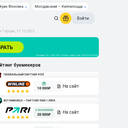
Жуан Фонсека
Молдавский — Каппелоцца
Войти
 Турции, 31.10.2025
йтинг букмекеров
ГЕНЕРАЛЬНЫЙ ПАРТНЕР РПЛ
10 000₽
BETONMOBILE — ПАРТНЕР PARI 1 ЛИГА
20 000₽