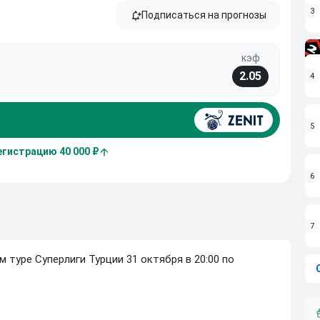
3
Подписаться на прогнозы
кэф
2.05
4
5
егистрацию 40 000 ₽
6
7
 туре Суперлиги Турции 31 октября в 20:00 по