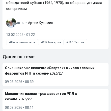
обладателей кубков (1964, 1970), но оба раза уступала
соперникам.
Артем Кузьмин
АВТОР:
13.02.2025 • 01:22
Лига чемпионов
ФК Бавария
ФК Селтик
Далее по теме
Овчинников не включил «Спартак» в число главных
фаворитов РПЛ в сезоне-2026/27
09.08.2026
•
08:39
Масалитин назвал трех фаворитов РПЛ в
сезоне-2026/27
08.08.2026
•
08:11