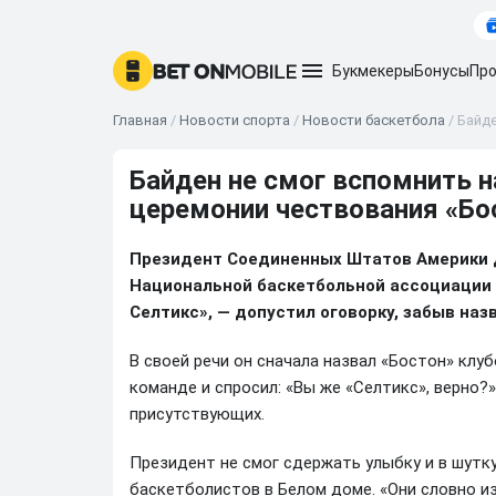
Букмекеры
Бонусы
Про
Главная
/
Новости спорта
/
Новости баскетбола
/
Байде
Байден не смог вспомнить 
церемонии чествования «Бо
Президент Соединенных Штатов Америки 
Национальной баскетбольной ассоциации 
Селтикс», — допустил оговорку, забыв наз
В своей речи он сначала назвал «Бостон» клуб
команде и спросил: «Вы же «Селтикс», верно
присутствующих.
Президент не смог сдержать улыбку и в шутк
баскетболистов в Белом доме. «Они словно из