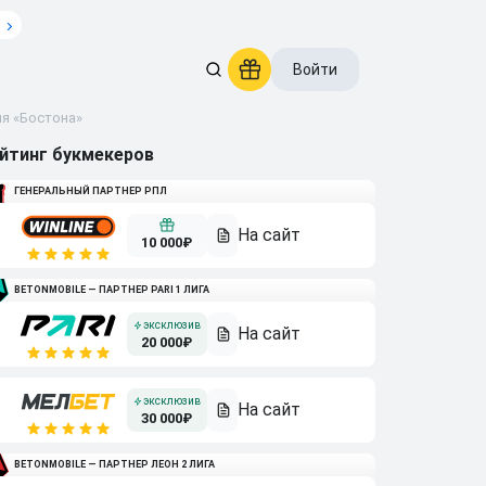
Войти
ия «Бостона»
йтинг букмекеров
ГЕНЕРАЛЬНЫЙ ПАРТНЕР РПЛ
10 000₽
BETONMOBILE — ПАРТНЕР PARI 1 ЛИГА
20 000₽
30 000₽
BETONMOBILE — ПАРТНЕР ЛЕОН 2 ЛИГА