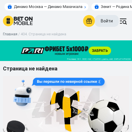
Динамо Москва — Динамо Махачкала
Зенит — Родина 
Войти
Главная
/
404. Страница не найдена
Страница не найдена