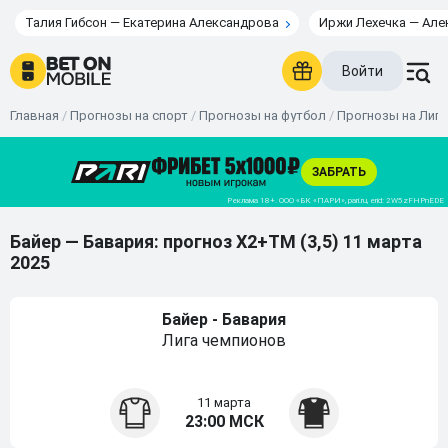
Талия Гибсон — Екатерина Александрова
Иржи Лехечка — Але
Войти
Главная
/
Прогнозы на спорт
/
Прогнозы на футбол
/
Прогнозы на Лигу
Байер — Бавария: прогноз Х2+ТМ (3,5) 11 марта
2025
Байер - Бавария
Лига чемпионов
11 марта
23:00 МСК