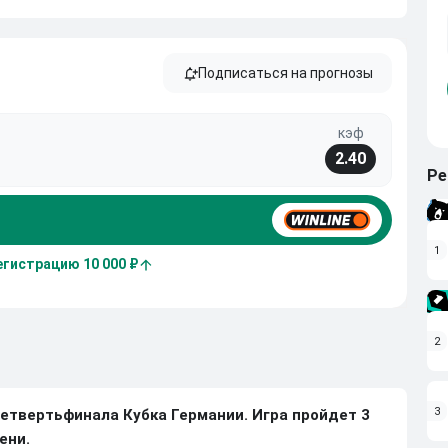
Подписаться на прогнозы
кэф
2.40
Ре
1
егистрацию 10 000 ₽
2
3
четвертьфинала Кубка Германии. Игра пройдет 3
ени.