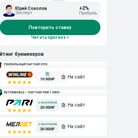
+2%
Юрий Соколов
Эксперт
Прибыль
Повторить ставку
Читать прогноз >
йтинг букмекеров
ГЕНЕРАЛЬНЫЙ ПАРТНЕР РПЛ
10 000₽
BETONMOBILE — ПАРТНЕР PARI 1 ЛИГА
20 000₽
30 000₽