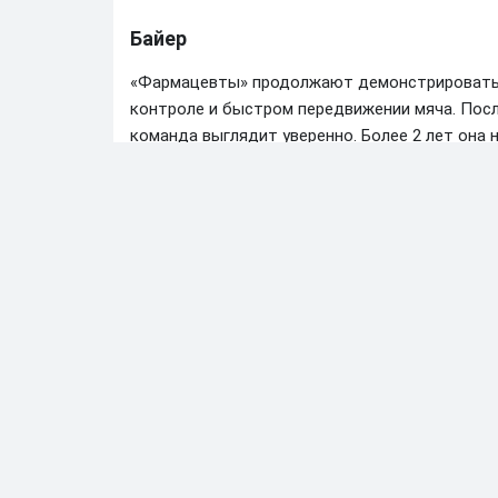
Байер
«Фармацевты» продолжают демонстрировать 
контроле и быстром передвижении мяча. Посл
команда выглядит уверенно. Более 2 лет она н
нападающий Гримальдо представляет угрозу 
Команда славится своим агрессивным прессин
проведут ротацию состава, глубина скамейки
главное для них в этом матче – не допустить
Санкт-Паули
В Санкт-Паули, как сказано в тексте песни од
команда играет на выезде, и последние резул
матче не так много. Однако это четвертьфина
известна своим боевым духом и хорошо органи