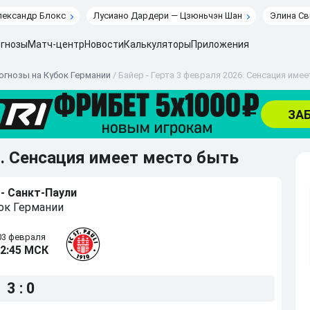
лександр Блокс
Лусиано Дардери — Цзюньчэн Шан
Элина Св
гнозы
Матч-центр
Новости
Калькуляторы
Приложения
огнозы на Кубок Германии
/
Байер - Герта 3 февраля 2026. Сенсация име
6. Сенсация имеет место быть
 - Санкт-Паули
ок Германии
03 февраля
2:45 МСК
3 : 0