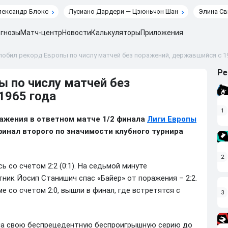
лександр Блокс
Лусиано Дардери — Цзюньчэн Шан
Элина Св
гнозы
Матч-центр
Новости
Калькуляторы
Приложения
побил рекорд Европы по числу матчей без поражений, державшийся с 1
Ре
ы по числу матчей без
1965 года
1
ажения в ответном матче 1/2 финала
Лиги Европы
финал второго по значимости клубного турнира
2
ь со счетом 2:2 (0:1). На седьмой минуте
ник Йосип Станишич спас «Байер» от поражения – 2:2.
е со счетом 2:0, вышли в финал, где встретятся с
3
ла свою беспрецедентную беспроигрышную серию до