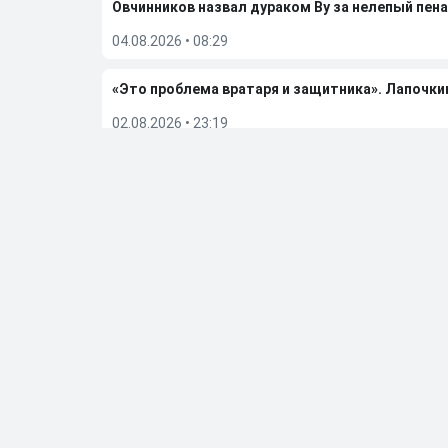
Овчинников назвал дураком Ву за нелепый пена
04.08.2026
•
08:29
«Это проблема вратаря и защитника». Лапочки
02.08.2026
•
23:19
Гаджиев поделился ожиданиями от сезона-202
02.08.2026
•
07:49
Больше новостей
Выбор редакции