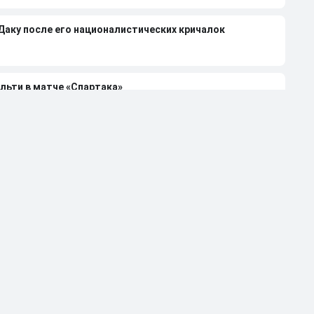
 Даку после его националистических кричалок
льти в матче «Спартака»
н объяснил курьезный пенальти в матче «Спартака»