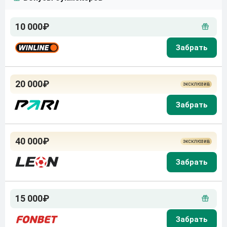
10 000₽
20 000₽
40 000₽
15 000₽