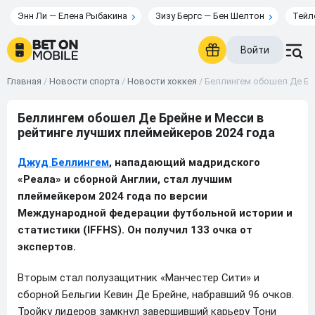
Энн Ли — Елена Рыбакина
Зизу Бергс — Бен Шелтон
Тейл
Войти
Главная
/
Новости спорта
/
Новости хоккея
/
Беллингем обошел Де Бре
Беллингем обошел Де Брейне и Месси в
рейтинге лучших плеймейкеров 2024 года
Джуд Беллингем
, нападающий мадридского
«Реала» и сборной Англии, стал лучшим
плеймейкером 2024 года по версии
Международной федерации футбольной истории и
статистики (IFFHS). Он получил 133 очка от
экспертов.
Вторым стал полузащитник «Манчестер Сити» и
сборной Бельгии Кевин Де Брейне, набравший 96 очков.
Тройку лидеров замкнул завершивший карьеру Тони