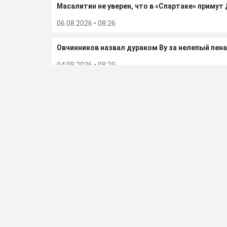
Масалитин не уверен, что в «Спартаке» примут
06.08.2026
•
08:26
Овчинников назвал дураком Ву за нелепый пена
04.08.2026
•
08:29
«Это проблема вратаря и защитника». Лапочки
02.08.2026
•
23:19
Гаджиев поделился ожиданиями от сезона-202
02.08.2026
•
07:49
Больше новостей
Выбор редакции