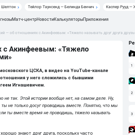
н Шелтон
Тейлор Таунсенд — Белинда Бенчич
Каспер Рууд — 
гнозы
Матч-центр
Новости
Калькуляторы
Приложения
ий — об отношениях с Акинфеевым: «Тяжело называть друг друга друзь
Ре
х с Акинфеевым: «Тяжело
ями»
1
 московского ЦСКА, в видео на YouTube-канале
е отношения у него сложились с бывшими
ргеем Игнашевичем.
2
 не так. Этой истории вообще нет, на самом деле. Ну,
а ты не только досуг проводишь вместе. Понятно, что мы
если ты вместе время не проводишь, тяжело называть
3
 хорошо знают друг друга, поскольку часто