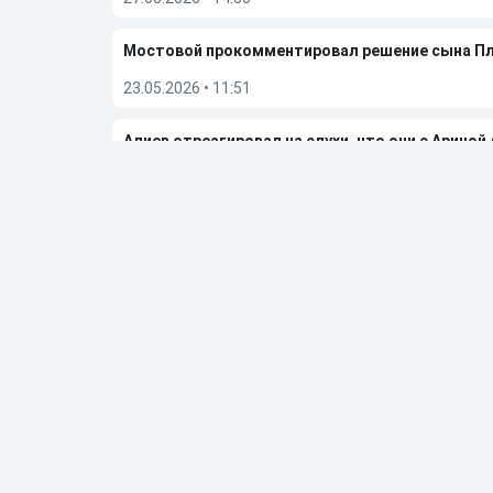
Мостовой прокомментировал решение сына П
23.05.2026
•
11:51
Алиев отреагировал на слухи, что они с Ариной
08.05.2026
•
10:22
Бывшую фигуристку чемпионку ОИ Дюамель от
05.05.2026
•
20:27
Больше новостей
Выбор редакции