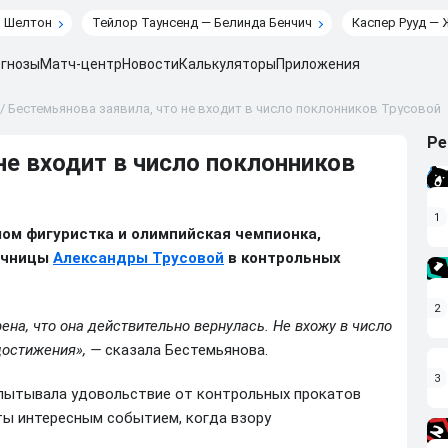
н Шелтон
Тейлор Таунсенд — Белинда Бенчич
Каспер Рууд — 
гнозы
Матч-центр
Новости
Калькуляторы
Приложения
/
Бестемьянова заявила, что не входит в число поклонников Трусовой
Ре
не входит в число поклонников
1
ом фигуристка и олимпийская чемпионка,
ночницы
Александры Трусовой
в контрольных
2
ерена, что она действительно вернулась. Не вхожу в число
достижения», —
сказала Бестемьянова.
3
спытывала удовольствие от контрольных прокатов
ты интересным событием, когда взору