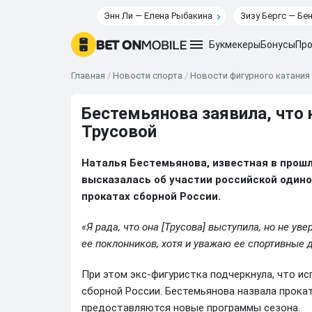
Энн Ли — Елена Рыбакина
Зизу Бергс — Бе
Букмекеры
Бонусы
Про
Главная
/
Новости спорта
/
Новости фигурного катания
Бестемьянова заявила, что 
Трусовой
Наталья Бестемьянова, известная в прошл
высказалась об участии российской оди
прокатах сборной России.
«Я рада, что она [Трусова] выступила, но не ув
ее поклонников, хотя и уважаю ее спортивные 
При этом экс-фигуристка подчеркнула, что и
сборной России. Бестемьянова назвала прока
предоставляются новые программы сезона.