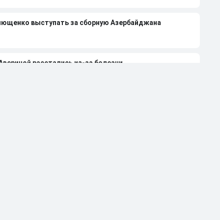
лющенко выступать за сборную Азербайджана
 Авериной расстались из-за болезни
странили от работы тренером за травлю