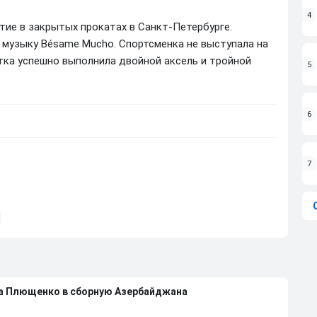
4
тие в закрытых прокатах в Санкт-Петербурге.
 музыку Bésame Mucho. Спортсменка не выступала на
стка успешно выполнила двойной аксель и тройной
5
6
7
на Плющенко в сборную Азербайджана