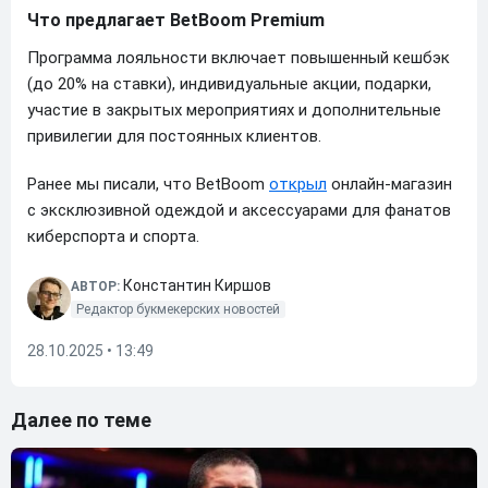
Что предлагает BetBoom Premium
Программа лояльности включает повышенный кешбэк
(до 20% на ставки), индивидуальные акции, подарки,
участие в закрытых мероприятиях и дополнительные
привилегии для постоянных клиентов.
Ранее мы писали, что BetBoom
открыл
онлайн-магазин
с эксклюзивной одеждой и аксессуарами для фанатов
киберспорта и спорта.
Константин Киршов
АВТОР:
Редактор букмекерских новостей
28.10.2025 • 13:49
Далее по теме