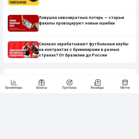
Ловушка невозвратных потерь — старые
факапы провоцируют новые ошибки
Сколько зарабатывают футбольные клубы
на контрактах с букмекерами в разных
странах? От Бразилии до России
Нашли ошибку?
Сообщите нам
Подпишись на наши новости одним кликом:
Рейтинг букмекеров