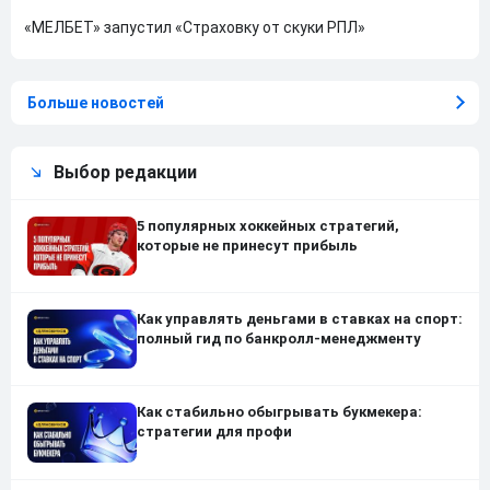
«МЕЛБЕТ» запустил «Страховку от скуки РПЛ»
Больше новостей
Выбор редакции
5 популярных хоккейных стратегий,
которые не принесут прибыль
Как управлять деньгами в ставках на спорт:
полный гид по банкролл-менеджменту
Как стабильно обыгрывать букмекера:
стратегии для профи