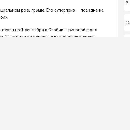
9
ециальном розыгрыше. Его суперприз — поездка на
оих.
10
августа по 1 сентября в Сербии. Призовой фонд
ят 12 команд из основных регионов про-сцены.
11
12
й, в два клика
ь сложным тестом на знание букмекерской
13
анский футбол в российских БК. Что важно знать?
14
15
44
1