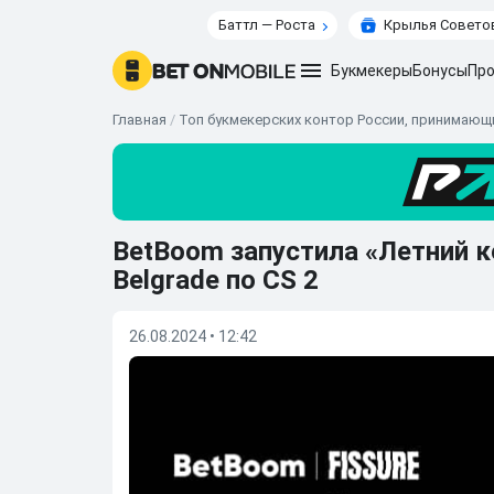
Баттл — Роста
Крылья Советов
Букмекеры
Бонусы
Про
Главная
/
Топ букмекерских контор России, принимающи
BetBoom запустила «Летний к
Belgrade по CS 2
26.08.2024 • 12:42