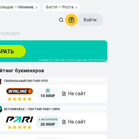
ольцов — Межиев
Баттл — Роста
Войти
 19.09.2025
йтинг букмекеров
ГЕНЕРАЛЬНЫЙ ПАРТНЕР РПЛ
10 000₽
BETONMOBILE — ПАРТНЕР PARI 1 ЛИГА
20 000₽