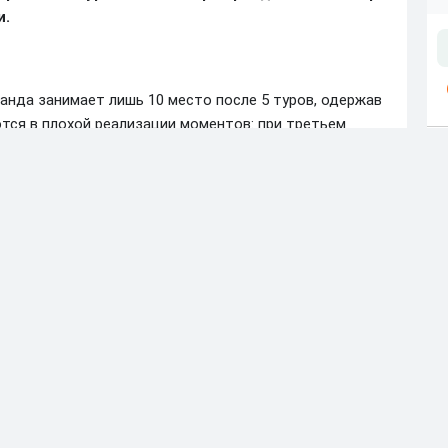
и.
анда занимает лишь 10 место после 5 туров, одержав
тся в плохой реализации моментов: при третьем
или всего 6 мячей. В последнем матче с «Леванте»
 ударов против 5), но смогли лишь отыграться с 0:2.
вращение Айтора Руибаля и дебюты новичков,
чшим образом — всего 1 «сухая» игра и 6
о статистике пропускает больше, чем ожидается.
е смены тренера и ухода ключевых игроков, что
матчах. В игре с «Реалом» (1:2) команда показала два
 резкое оживление после удаления соперника. Яркий