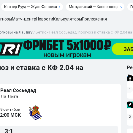
Каспер Рууд — Жуан Фонсека
Молдавский — Каппелоцца
Г
гнозы
Матч-центр
Новости
Калькуляторы
Приложения
огнозы на Ла Лигу
/
Бетис - Реал Сосьедад: прогноз и ставка с КФ 2.04 на
оз и ставка с КФ 2.04 на
Ре
- Реал Сосьедад
1
Ла Лига
19 сентября
2:00 МСК
2
3:1