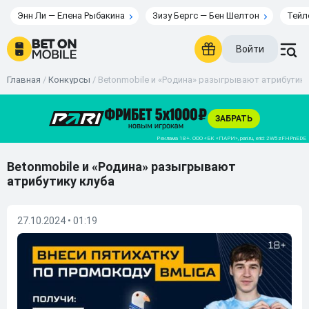
Энн Ли — Елена Рыбакина
Зизу Бергс — Бен Шелтон
Тейл
Войти
Главная
/
Конкурсы
/
Betonmobile и «Родина» разыгрывают атрибутику
Betonmobile и «Родина» разыгрывают
атрибутику клуба
27.10.2024 • 01:19