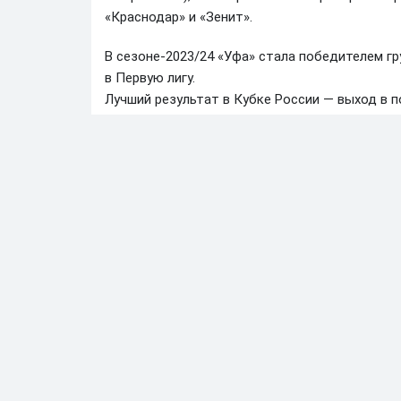
«Краснодар» и «Зенит».
В сезоне-2023/24 «Уфа» стала победителем гр
в Первую лигу.
Лучший результат в Кубке России — выход в 
гостях уступили будущему победителю «Локомо
В сезоне-2018/19 «Уфа» дебютировала в Лиге Е
до раунда плей-офф, в котором уступила шотла
Проект Betonmobile.ru, основанный в 2013 го
и онлайн-гид по ставкам на спорт. Здесь соб
промокоды беттинговых контор и создана огр
Betonmobile ежегодно готовит эксклюзивные
новостную ленту и дает читателям возможно
спортивного дня.
В рамках сотрудничества, 25 августа 2024 год
Day перед поединком 7-го тура МЕЛБЕТ-Первой