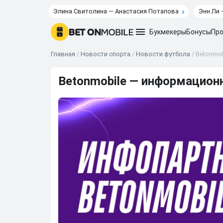
Элина Свитолина — Анастасия Потапова
Энн Ли 
Букмекеры
Бонусы
Про
Главная
/
Новости спорта
/
Новости футбола
/
Betonmo
Betonmobile — информацион