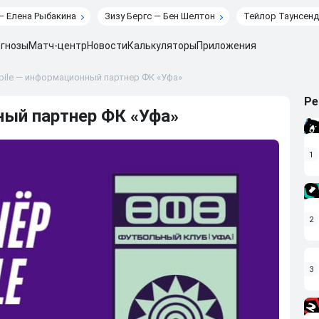
— Елена Рыбакина
Зизу Бергс — Бен Шелтон
Тейлор Таунсенд
гнозы
Матч-центр
Новости
Калькуляторы
Приложения
bile — информационный партнер ФК «Уфа»
Ре
ный партнер ФК «Уфа»
1
2
3