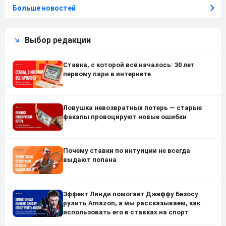
Больше новостей
Выбор редакции
Ставка, с которой всё началось: 30 лет
первому пари в интернете
Ловушка невозвратных потерь — старые
факапы провоцируют новые ошибки
Почему ставки по интуиции не всегда
выдают попана
Эффект Линди помогает Джеффу Безосу
рулить Amazon, а мы рассказываем, как
использовать его в ставках на спорт