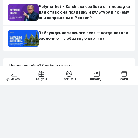
Polymarket и Kalshi: как работают площадки
для ставок на политику и культуру и почему
они запрещены в России?
Заблуждение зеленого леса — когда детали
заслоняют глобальную картину
Нашли ошибку?
Сообщите нам
Подпишись на наши новости одним кликом:
Рейтинг букмекеров
ГЕНЕРАЛЬНЫЙ ПАРТНЕР РПЛ