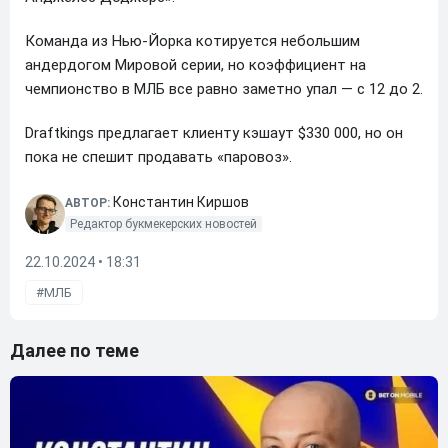
Команда из Нью-Йорка котируется небольшим
андердогом Мировой серии, но коэффициент на
чемпионство в МЛБ все равно заметно упал — с 12 до 2.
Draftkings предлагает клиенту кэшаут $330 000, но он
пока не спешит продавать «паровоз».
Константин Киршов
АВТОР:
Редактор букмекерских новостей
22.10.2024 • 18:31
МЛБ
Далее по теме