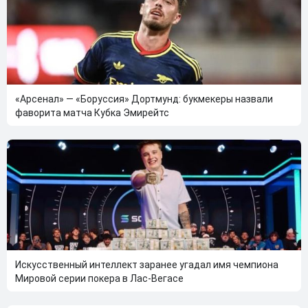
«Арсенал» — «Боруссия» Дортмунд: букмекеры назвали
фаворита матча Кубка Эмирейтс
Искусственный интеллект заранее угадал имя чемпиона
Мировой серии покера в Лас-Вегасе