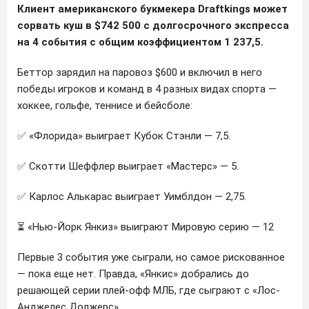
Клиент американского букмекера Draftkings может
сорвать куш в $742 500 с долгосрочного экспресса
на 4 события с общим коэффициентом 1 237,5.
Беттор зарядил на паровоз $600 и включил в него
победы игроков и команд в 4 разных видах спорта —
хоккее, гольфе, теннисе и бейсболе:
✅ «Флорида» выиграет Кубок Стэнли — 7,5.
✅ Скотти Шеффлер выиграет «Мастерс» — 5.
✅ Карлос Алькарас выиграет Уимблдон — 2,75.
⏳ «Нью-Йорк Янкиз» выиграют Мировую серию — 12
Первые 3 события уже сыграли, но самое рискованное
— пока еще нет. Правда, «Янкис» добрались до
решающей серии плей-офф МЛБ, где сыграют с «Лос-
Анджелес Доджерс».