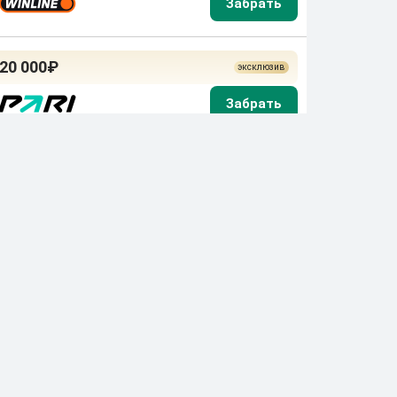
20 000₽
40 000₽
15 000₽
Промокоды