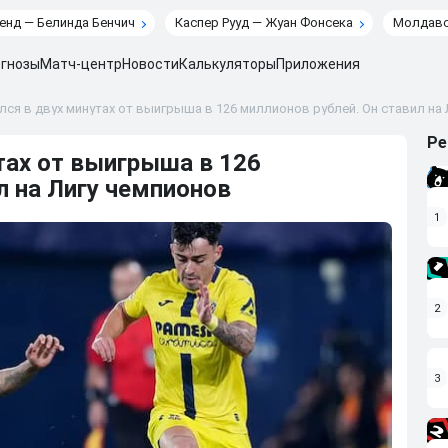
енд — Белинда Бенчич
Каспер Рууд — Жуан Фонсека
Молдавс
гнозы
Матч-центр
Новости
Калькуляторы
Приложения
лся в двух минутах от выигрыша в 126 миллионов рублей. Он ставил на
Ре
тах от выигрыша в 126
л на Лигу чемпионов
1
2
3