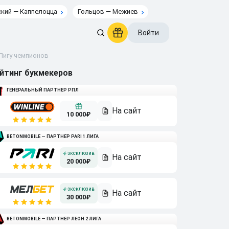
кий — Каппелоцца
Гольцов — Межиев
Войти
 Лигу чемпионов
йтинг букмекеров
ГЕНЕРАЛЬНЫЙ ПАРТНЕР РПЛ
10 000₽
BETONMOBILE — ПАРТНЕР PARI 1 ЛИГА
20 000₽
30 000₽
BETONMOBILE — ПАРТНЕР ЛЕОН 2 ЛИГА