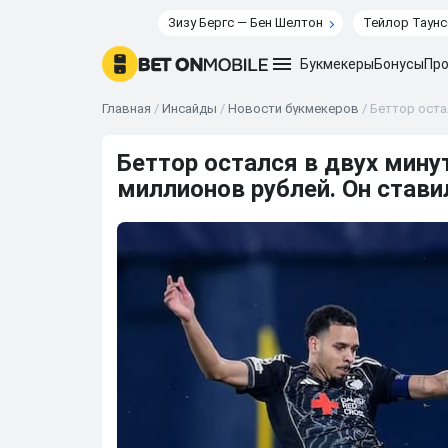
Зизу Бергс — Бен Шелтон
Тейлор Таунс
Букмекеры
Бонусы
Про
Главная
/
Инсайды
/
Новости букмекеров
/
Беттор оста
Беттор остался в двух мину
миллионов рублей. Он стави