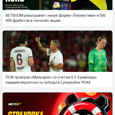
BETBOOM разыгрывает новую форму «Локомотива» и 500
000 фрибетов в «ночной» акции
ПСЖ проиграл «Мальорке» со счетом 0:3. Букмекеры
назвали вероятность победы в Суперкубке УЕФА