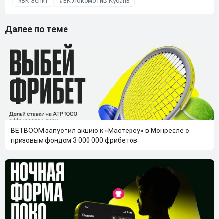
БК Зенит
БК Локомотив-Кубань
Далее по теме
BETBOOM запустил акцию к «Мастерсу» в Монреале с
призовым фондом 3 000 000 фрибетов