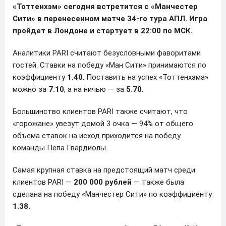
«Тоттенхэм» сегодня встретится с «Манчестер
Сити» в перенесенном матче 34-го тура АПЛ. Игра
пройдет в Лондоне и стартует в 22:00 по МСК.
Аналитики PARI считают безусловными фаворитами
гостей. Ставки на победу «Ман Сити» принимаются по
коэффициенту
1.40
. Поставить на успех «Тоттенхэма»
можно за
7.10
, а на ничью — за
5.70
.
Большинство клиентов PARI также считают, что
«горожане» увезут домой 3 очка — 94% от общего
объема ставок на исход приходится на победу
команды Пепа Гвардиолы.
Самая крупная ставка на предстоящий матч среди
клиентов PARI —
200 000 рублей
— также была
сделана на победу «Манчестер Сити» по коэффициенту
1.38.