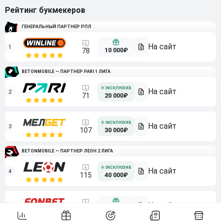
Рейтинг букмекеров
ГЕНЕРАЛЬНЫЙ ПАРТНЕР РПЛ
1
10 000₽
78
BETONMOBILE — ПАРТНЕР PARI 1 ЛИГА
2
71
20 000₽
3
107
30 000₽
BETONMOBILE — ПАРТНЕР ЛЕОН 2 ЛИГА
4
115
40 000₽
5
15 000₽
141