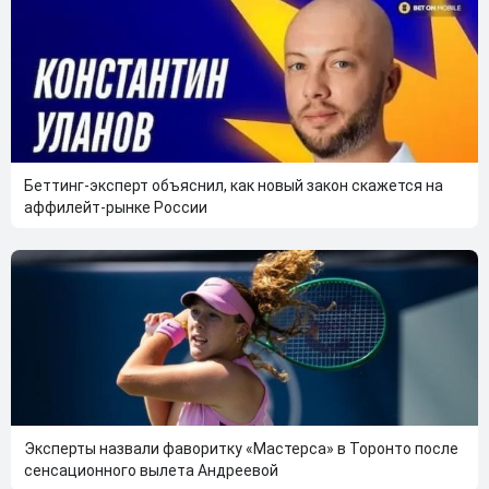
Беттинг-эксперт объяснил, как новый закон скажется на
аффилейт-рынке России
Эксперты назвали фаворитку «Мастерса» в Торонто после
сенсационного вылета Андреевой