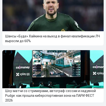
Шансы «Буде» Хайкина на выход в финал квалификации ЛЧ
выросли до 60%
Шоу-матчи со стримерами, автограф-сессии и надувной
Pudge: как прошла киберспортивная зона на ПАРИ ФЕСТ
2026