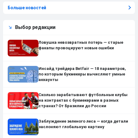
Больше новостей
Выбор редакции
Ловушка невозвратных потерь — старые
факапы провоцируют новые ошибки
Инсайд трейдера Betfair — 18 параметров,
по которым букмекеры вычисляют умные
аккаунты
Сколько зарабатывают футбольные клубы
на контрактах с букмекерами в разных
странах? От Бразилии до России
Заблуждение зеленого леса — когда детали
заслоняют глобальную картину