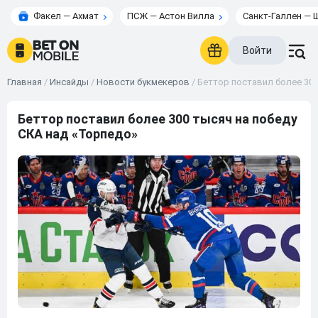
Факел — Ахмат
ПСЖ — Астон Вилла
Санкт-Галлен — 
Войти
Главная
/
Инсайды
/
Новости букмекеров
/
Беттор поставил более 300
Беттор поставил более 300 тысяч на победу
СКА над «Торпедо»