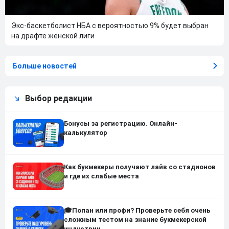
Экс-баскетболист НБА с вероятностью 9% будет выбран
на драфте женской лиги
Больше новостей
Выбор редакции
Бонусы за регистрацию. Онлайн-
калькулятор
Как букмекеры получают лайв со стадионов
и где их слабые места
🎓Попан или профи? Проверьте себя очень
сложным тестом на знание букмекерской
индустрии