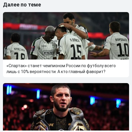
Далее по теме
«Спартак» станет чемпионом России по футболу всего
лишь с 10% вероятности. А кто главный фаворит?