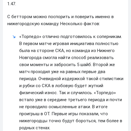
1.47.
С беттором можно поспорить и поверить именно в
нижегородскую команду. Несколько фактов:
«Торпедо» отлично подготовилось к соперникам.
В первом матче игровая инициатива полностью
была на стороне СКА, но команда из Нижнего
Новгорода смогла найти способ реализовать
свои моменты и забросить 5 шайб. Второй же
матч проходил уже на равных первые два
периода. Очевидной издержкой такой стилистики
и рубки со СКА в лобовую будет жуткий
физический износ. Так и случилось. «Торпедо»
встало уже в середине третьего периода и почти
не проводило осмысленные атаки. В итоге
проигрыш в ОТ. Первые игры показали, что
нижегородцы точно будут бороться, тем более в
родных стенах.