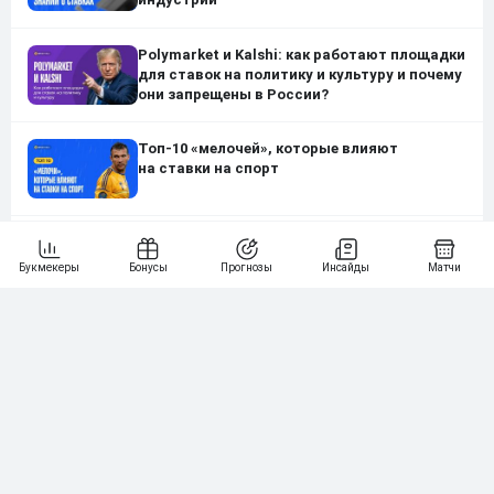
Polymarket и Kalshi: как работают площадки
для ставок на политику и культуру и почему
они запрещены в России?
Топ-10 «мелочей», которые влияют
на ставки на спорт
Букмекеры в СССР. Сын Есенина угадывал
победителей, Гайдай снял целый
рекламный фильм
Нашли ошибку?
Сообщите нам
Подпишись на наши новости одним кликом: