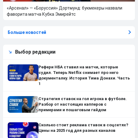
«Арсенал» — «Боруссия» Дортмунд: букмекеры назвали
фаворита матча Кубка Эмирейтс
Больше новостей
Выбор редакции
Рефери НБА ставил на матчи, которые
судил. Теперь Netflix снимает про него
документалку. История Тима Донахи. Часть
1
Стратегия ставок на гол игрока в футболе.
Разбор от настоящих капперов с
примерами и пошаговым гайдом
Сколько стоит реклама ставок в соцсетях?
Цены на 2025 год для разных каналов