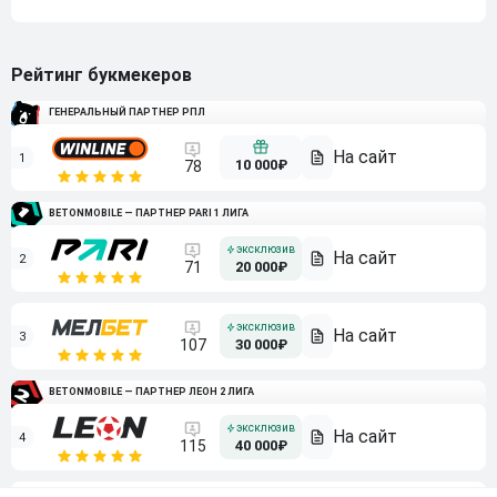
Рейтинг букмекеров
ГЕНЕРАЛЬНЫЙ ПАРТНЕР РПЛ
1
10 000₽
78
BETONMOBILE — ПАРТНЕР PARI 1 ЛИГА
2
71
20 000₽
3
107
30 000₽
BETONMOBILE — ПАРТНЕР ЛЕОН 2 ЛИГА
4
115
40 000₽