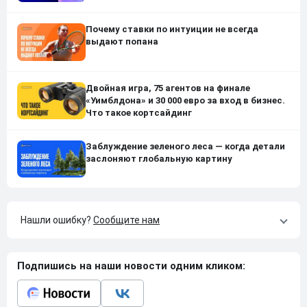
Почему ставки по интуиции не всегда
выдают попана
Двойная игра, 75 агентов на финале
«Уимблдона» и 30 000 евро за вход в бизнес.
Что такое кортсайдинг
Заблуждение зеленого леса — когда детали
заслоняют глобальную картину
Нашли ошибку?
Сообщите нам
Подпишись на наши новости одним кликом: