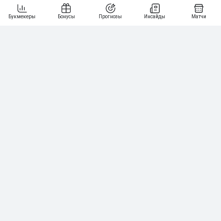
5
15 000₽
141
6
3 000₽
19
7
64
10 000₽
Смотреть всех
Бонусы букмекеров
10 000₽