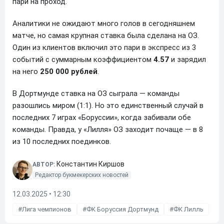
пари на проход.
Аналитики не ожидают много голов в сегодняшнем
матче, но самая крупная ставка была сделана на ОЗ.
Один из клиентов включил это пари в экспресс из 3
событий с суммарным коэффициентом
4.57
и зарядил
на него
250 000 рублей
.
В Дортмунде ставка на ОЗ сыграла — команды
разошлись миром (1:1). Но это единственный случай в
последних 7 играх «Боруссии», когда забивали обе
команды. Правда, у «Лилля» ОЗ заходит почаще — в 8
из 10 последних поединков.
Константин Киршов
АВТОР:
Редактор букмекерских новостей
12.03.2025 • 12:30
Лига чемпионов
ФК Боруссия Дортмунд
ФК Лилль