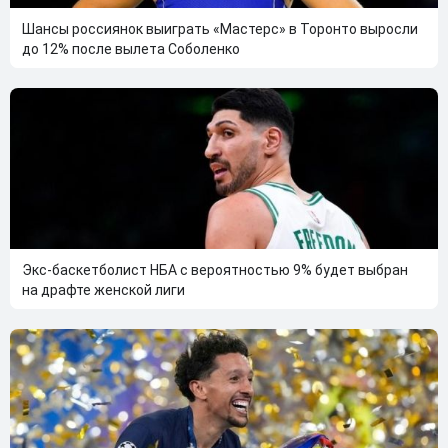
Шансы россиянок выиграть «Мастерс» в Торонто выросли
до 12% после вылета Соболенко
Экс-баскетболист НБА с вероятностью 9% будет выбран
на драфте женской лиги