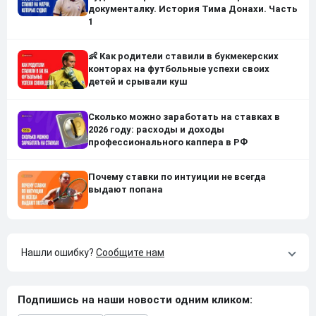
документалку. История Тима Донахи. Часть
1
👶 Как родители ставили в букмекерских
конторах на футбольные успехи своих
детей и срывали куш
Сколько можно заработать на ставках в
2026 году: расходы и доходы
профессионального каппера в РФ
Почему ставки по интуиции не всегда
выдают попана
Нашли ошибку?
Сообщите нам
Подпишись на наши новости одним кликом: