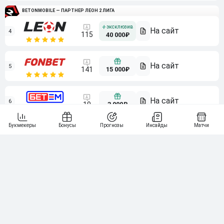
BETONMOBILE — ПАРТНЕР ЛЕОН 2 ЛИГА
4
115
40 000₽
5
15 000₽
141
6
3 000₽
19
7
64
10 000₽
Смотреть всех