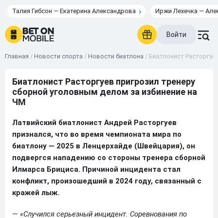
Талия Гибсон — Екатерина Александрова
Иржи Лехечка — Але
Войти
Главная
/
Новости спорта
/
Новости биатлона
/
Биатлонист Расторгуе
Биатлонист Расторгуев пригрозил тренеру
сборной уголовным делом за избинение на
ЧМ
Латвийский биатлонист Андрей Расторгуев
признался, что во время чемпионата мира по
биатлону — 2025 в Ленцерхайде (Швейцария), он
подвергся нападению со стороны тренера сборной
Илмарса Брициса. Причиной инцидента стал
конфликт, произошедший в 2024 году, связанный с
кражей лыж.
—
«Случился серьезный инцидент. Соревнования по