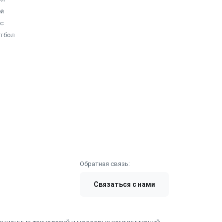
ей
с
етбол
Обратная связь:
Связаться с нами