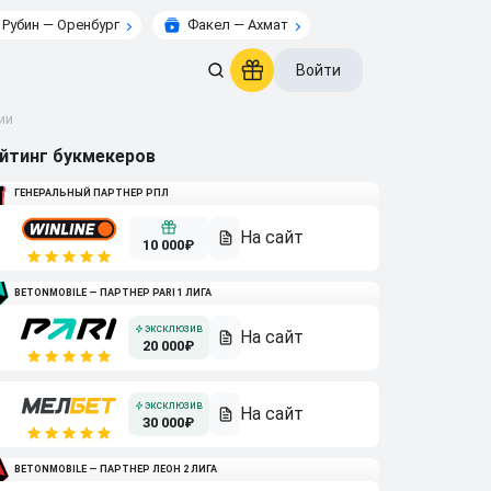
Рубин — Оренбург
Факел — Ахмат
Войти
ии
йтинг букмекеров
ГЕНЕРАЛЬНЫЙ ПАРТНЕР РПЛ
10 000₽
BETONMOBILE — ПАРТНЕР PARI 1 ЛИГА
20 000₽
30 000₽
BETONMOBILE — ПАРТНЕР ЛЕОН 2 ЛИГА