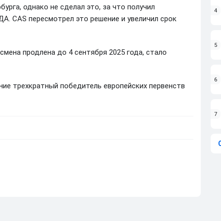
урга, однако не сделал это, за что получил
4
А. CAS пересмотрел это решение и увеличил срок
5
смена продлена до 4 сентября 2025 года, стало
6
ние трехкратный победитель европейских первенств
7