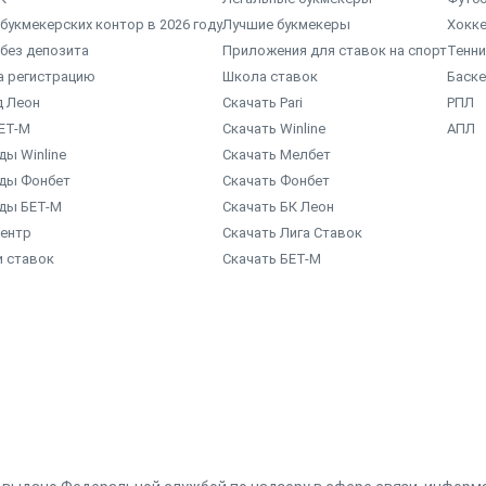
букмекерских контор в 2026 году
Лучшие букмекеры
Хокк
без депозита
Приложения для ставок на спорт
Тенни
а регистрацию
Школа ставок
Баск
д Леон
Скачать Pari
РПЛ
ЕТ-М
Скачать Winline
АПЛ
ы Winline
Скачать Мелбет
ды Фонбет
Скачать Фонбет
ды БЕТ-М
Скачать БК Леон
центр
Скачать Лига Ставок
и ставок
Скачать БЕТ-М