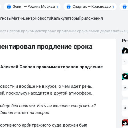
Зенит — Родина Москва
Спартак — Краснодар
гнозы
Матч-центр
Новости
Калькуляторы
Приложения
ист Слепов прокомментировал продление срока своей дисквалификац
Ре
ентировал продление срока
1
 Алексей Слепов прокомментировал продление
овости и вообще не в курсе, о чем идет речь.
2
ей, поскольку находится в другой атмосфере.
бще без понятия. Есть ли желание «погуглить»?
3
лепов в ответ на вопрос.
портивного арбитражного суда должен был