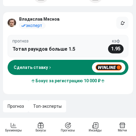
Владислав Мяснов
эксперт
прогноз
кэф
1.95
Тотал раундов больше 1.5
Сделать ставку
Бонус за регистрацию 10 000 ₽
Прогноз
Топ-эксперты
Прогноз и ставка на матч Туменов - Грозин