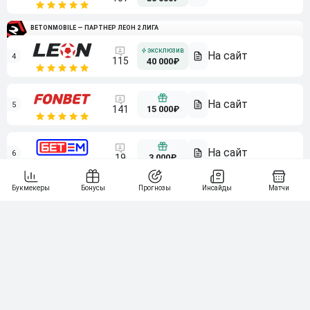
BETONMOBILE — ПАРТНЕР ЛЕОН 2 ЛИГА
4
115
40 000₽
5
15 000₽
141
6
3 000₽
19
7
64
10 000₽
Смотреть всех