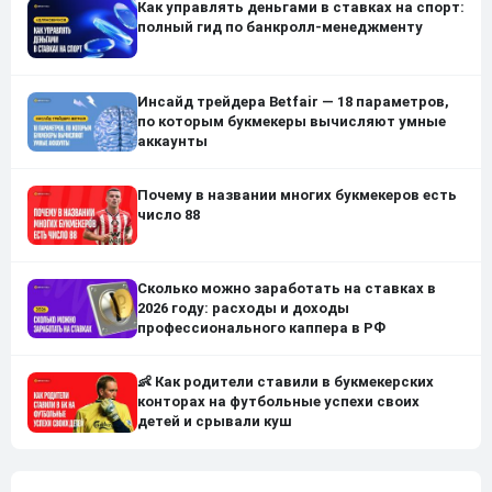
Как управлять деньгами в ставках на спорт:
полный гид по банкролл-менеджменту
Инсайд трейдера Betfair — 18 параметров,
по которым букмекеры вычисляют умные
аккаунты
Почему в названии многих букмекеров есть
число 88
Сколько можно заработать на ставках в
2026 году: расходы и доходы
профессионального каппера в РФ
👶 Как родители ставили в букмекерских
конторах на футбольные успехи своих
детей и срывали куш