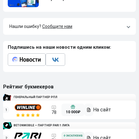
Нашли ошибку?
Сообщите нам
Подпишись на наши новости одним кликом:
Рейтинг букмекеров
ГЕНЕРАЛЬНЫЙ ПАРТНЕР РПЛ
1
10 000₽
78
BETONMOBILE — ПАРТНЕР PARI 1 ЛИГА
2