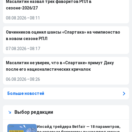
Масалитин назвал трех фаворитов РПЛ в
сезоне-2026/27
08.08.2026
•
08:11
Овчинников оценил шансы «Спартака» на чемпионство
в новом сезоне РПЛ
07.08.2026
•
08:17
Масалитин не уверен, что в «Спартаке» примут Даку
после его националистических кричалок
06.08.2026
•
08:26
Больше новостей
Выбор редакции
Инсайд трейдера Betfair — 18 параметров,
по которым букмекеры вычисляют умные