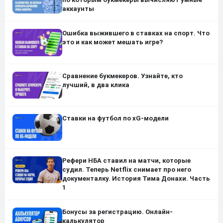
аккаунты
Ошибка выжившего в ставках на спорт. Что
это и как может мешать игре?
Сравнение букмекеров. Узнайте, кто
лучший, в два клика
Ставки на футбол по xG-модели
Рефери НБА ставил на матчи, которые
судил. Теперь Netflix снимает про него
документалку. История Тима Донахи. Часть
1
Бонусы за регистрацию. Онлайн-
калькулятор