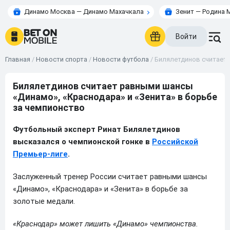
Динамо Москва — Динамо Махачкала
Зенит — Родина 
Войти
Главная
/
Новости спорта
/
Новости футбола
/
Билялетдинов считает 
Билялетдинов считает равными шансы
«Динамо», «Краснодара» и «Зенита» в борьбе
за чемпионство
Футбольный эксперт Ринат Билялетдинов
высказался о чемпионской гонке в
Российской
Премьер-лиге
.
Заслуженный тренер России считает равными шансы
«Динамо», «Краснодара» и «Зенита» в борьбе за
золотые медали.
«Краснодар» может лишить «Динамо» чемпионства.