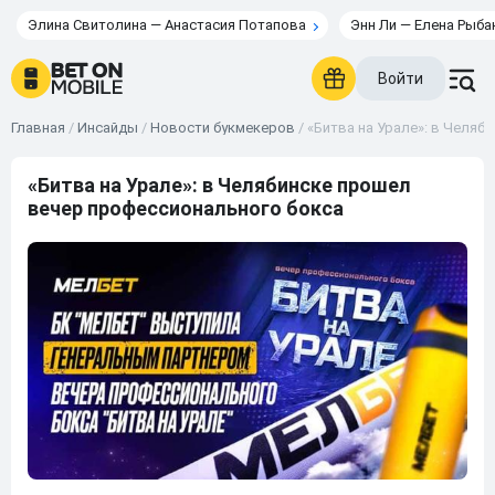
Элина Свитолина — Анастасия Потапова
Энн Ли — Елена Рыба
Войти
Главная
/
Инсайды
/
Новости букмекеров
/
«Битва на Урале»: в Челяб
«Битва на Урале»: в Челябинске прошел
вечер профессионального бокса