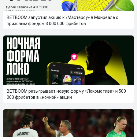
BETBOOM запустил акцию к «Мастерсу» в Монреале с
призовым фондом 3 000 000 фрибетов
BETBOOM разыгрывает новую форму «Локомотива» и 500
000 фрибетов в «ночной» акции