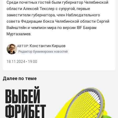
Среди почетных гостей были губернатор Челябинской
области Алексей Текслер с супругой, первые
заместители губернатора, член Наблюдательного
совета Федерации бокса Челябинской области Сергей
Вайнштейн и чемпион мира по версии IBF Бахрам
Муртазалиев.
Константин Киршов
АВТОР:
Редактор букмекерских новостей
18.11.2024 • 19:00
Далее по теме