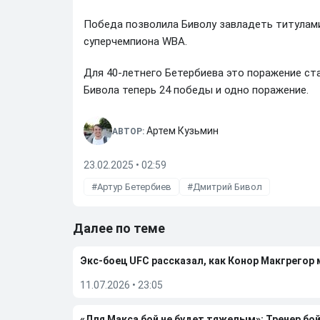
Победа позволила Биволу завладеть титулами 
суперчемпиона WBA.
Для 40-летнего Бетербиева это поражение ста
Бивола теперь 24 победы и одно поражение.
Артем Кузьмин
АВТОР:
23.02.2025 • 02:59
Артур Бетербиев
Дмитрий Бивол
Далее по теме
Экс-боец UFC рассказал, как Конор Макгрегор
11.07.2026
•
23:05
«Для Макса бой не будет тяжелым»: Тренер бо