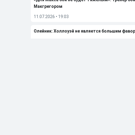
Макгрегором
11.07.2026
•
19:03
Олейник: Холлоуэй не является большим фаво
11.07.2026
•
18:49
Рафиков рассказал, как закончится бой Макгре
11.07.2026
•
18:31
Больше новостей
Выбор редакции