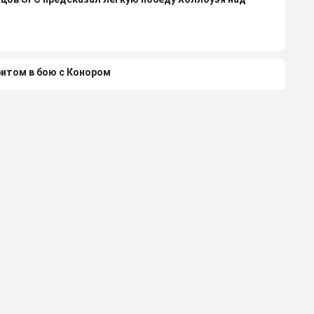
ритом в бою с Конором
гора и Холлоуэя